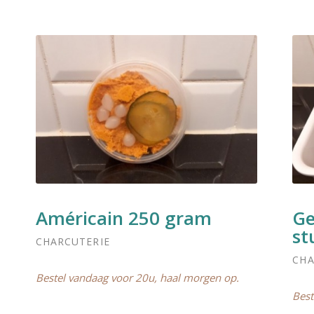
Américain 250 gram
Ge
st
CHARCUTERIE
CHA
Bestel vandaag voor 20u, haal morgen op.
Best