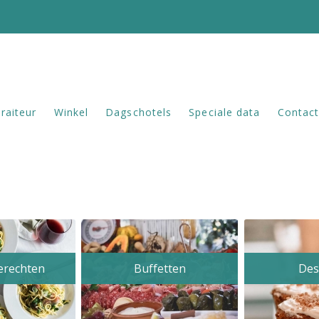
raiteur
Winkel
Dagschotels
Speciale data
Contac
rechten
Buffetten
Des