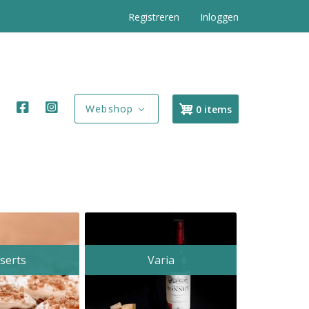
Registreren
Inloggen
t
Webshop
0 items
serts
Varia