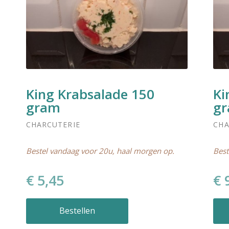
King Krabsalade 150
Ki
gram
g
CHARCUTERIE
CHA
Bestel vandaag voor 20u, haal morgen op.
Best
€ 5,45
€ 
Bestellen