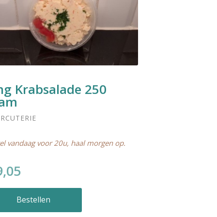
ng Krabsalade 250
ram
RCUTERIE
el vandaag voor 20u, haal morgen op.
9,05
Bestellen